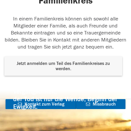
Familienkreis
In einem Familienkreis können sich sowohl alle
Mitglieder einer Familie, als auch Freunde und
Bekannte eintragen und so eine Trauergemeinde
bilden. Bleiben Sie in Kontakt mit anderen Mitgliedern
und tragen Sie sich jetzt ganz bequem ein.
Jetzt anmelden um Teil des Familienkreises zu
werden.
Der Tod ist nicht das Ende, nicht die
Vergänglichkeit,
der Tod ist nur die Wende, Beginn der
Kontakt zum Verlag
Missbrauch
Ewigkeit.
aufnehmen
melden