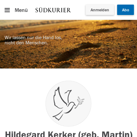
Menü
Anmelden
Abo
Wir lassen nur die Hand los,
nicht den Menschen.
Hildegard Kerker (geb. Martin)