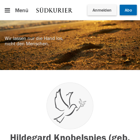
Menü
Anmelden
Abo
Wir lassen nur die Hand los,
nicht den Menschen.
Hildegard Knobelspies (geb.