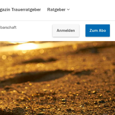
gazin Trauerratgeber
Ratgeber
barschaft
Anmelden
Zum
Abo