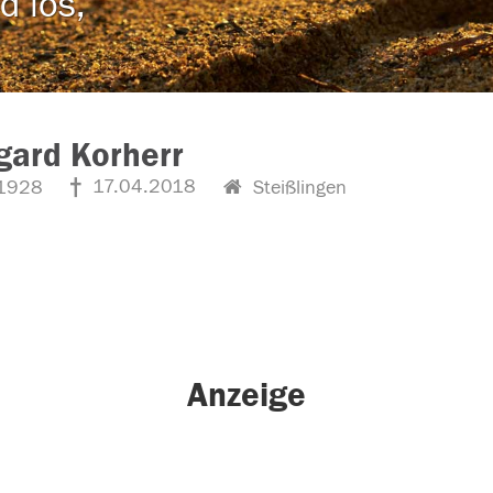
d los,
gard Korherr
17.04.2018
1928
Steißlingen
Anzeige