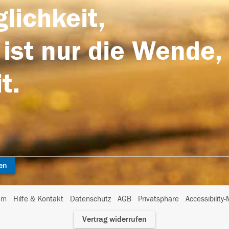
lichkeit,
 ist nur die Wende,
t.
en
I
um
Hilfe & Kontakt
Datenschutz
AGB
Privatsphäre
Accessibility
m
Vertrag widerrufen
A