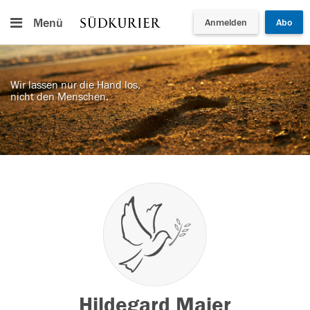
Menü
Anmelden
Abo
Wir lassen nur die Hand los,
nicht den Menschen.
Hildegard Maier