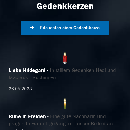
Gedenkkerzen
Erleuchten einer Gedenkkerze
Liebe Hildegard
In stillem Gedenken Hedi und
Max aus Dauchingen
26.05.2023
Ruhe in Freiden
Eine gute Nachbarin und
prägende Frau ist gegangen....unser Beileid an
...