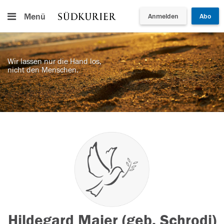
Menü
Anmelden
Abo
Wir lassen nur die Hand los,
nicht den Menschen.
Hildegard Maier (geb. Schrodi)