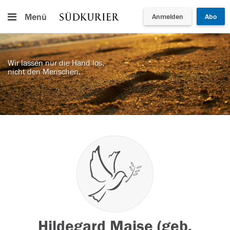
Menü
Anmelden
Abo
Wir lassen nur die Hand los,
nicht den Menschen.
Hildegard Maise (geb.