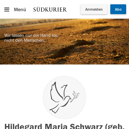
Menü
Anmelden
Abo
Wir lassen nur die Hand los,
nicht den Menschen.
Hildegard Maria Schwarz (geb.