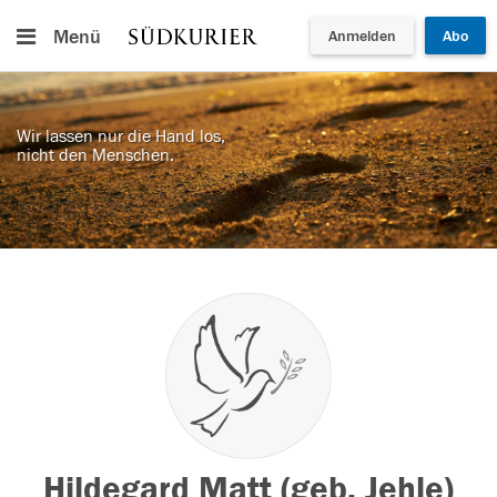
Menü
Anmelden
Abo
Wir lassen nur die Hand los,
nicht den Menschen.
Hildegard Matt (geb. Jehle)