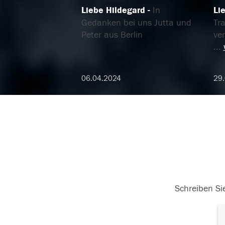
Liebe Hildegard
In
Li
Gedanken bei uns Jutta und
Tra
Peter aus Berlin
ve
...
06.04.2024
29
Schreiben Sie