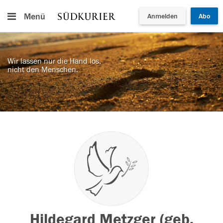
Menü
Anmelden
Abo
Wir lassen nur die Hand los,
nicht den Menschen.
Hildegard Metzger (geb.