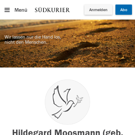
Menü
Anmelden
Abo
Wir lassen nur die Hand los,
nicht den Menschen.
Hildegard Moosmann (geb.