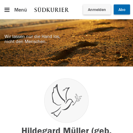
Menü
Anmelden
Abo
Wir lassen nur die Hand los,
nicht den Menschen.
Hildegard Müller (geb.