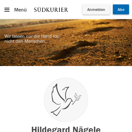
Menü
Anmelden
Abo
Wir lassen nur die Hand los,
nicht den Menschen.
Hildegard Nägele