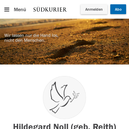
Menü
Anmelden
Abo
Wir lassen nur die Hand los,
nicht den Menschen.
Hildegard Noll (geb. Reith)