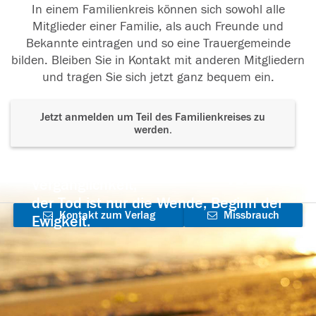
In einem Familienkreis können sich sowohl alle
Mitglieder einer Familie, als auch Freunde und
Bekannte eintragen und so eine Trauergemeinde
bilden. Bleiben Sie in Kontakt mit anderen Mitgliedern
und tragen Sie sich jetzt ganz bequem ein.
Jetzt anmelden um Teil des Familienkreises zu
werden.
Der Tod ist nicht das Ende, nicht die
Vergänglichkeit,
der Tod ist nur die Wende, Beginn der
Kontakt zum Verlag
Missbrauch
Ewigkeit.
aufnehmen
melden