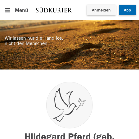
Menü
Anmelden
Abo
Wir lassen nur die Hand los,
nicht den Menschen.
Hildegard Pferd (geb.