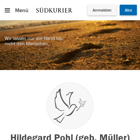
Menü
Anmelden
Abo
Wir lassen nur die Hand los,
nicht den Menschen.
Hildegard Pohl (geb. Müller)