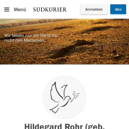
Menü
Anmelden
Abo
Wir lassen nur die Hand los,
nicht den Menschen.
Hildegard Rohr (geb.