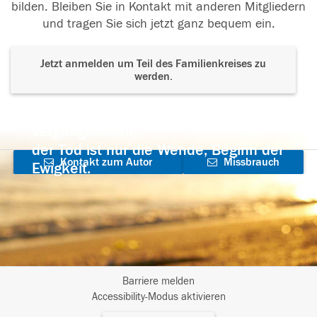
bilden. Bleiben Sie in Kontakt mit anderen Mitgliedern
und tragen Sie sich jetzt ganz bequem ein.
Jetzt anmelden um Teil des Familienkreises zu
werden.
Der Tod ist nicht das Ende, nicht die
Vergänglichkeit,
der Tod ist nur die Wende, Beginn der
Kontakt zum Autor
Missbrauch
Ewigkeit.
aufnehmen
melden
Barriere melden
I
Accessibility-Modus aktivieren