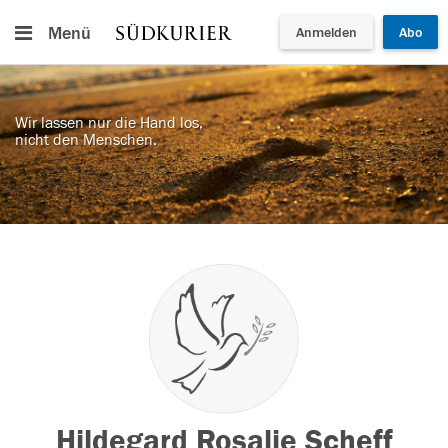
Menü
Anmelden
Abo
Wir lassen nur die Hand los,
nicht den Menschen.
Hildegard Rosalie Scheff