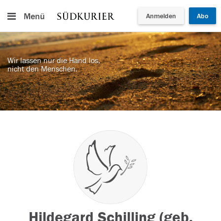
Menü
Anmelden
Abo
Wir lassen nur die Hand los,
nicht den Menschen.
Hildegard Schilling (geb.