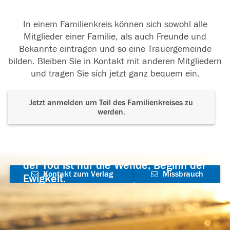
In einem Familienkreis können sich sowohl alle
Mitglieder einer Familie, als auch Freunde und
Bekannte eintragen und so eine Trauergemeinde
bilden. Bleiben Sie in Kontakt mit anderen Mitgliedern
und tragen Sie sich jetzt ganz bequem ein.
Jetzt anmelden um Teil des Familienkreises zu
werden.
Der Tod ist nicht das Ende, nicht die
Vergänglichkeit,
der Tod ist nur die Wende, Beginn der
Kontakt zum Verlag
Missbrauch
Ewigkeit.
aufnehmen
melden