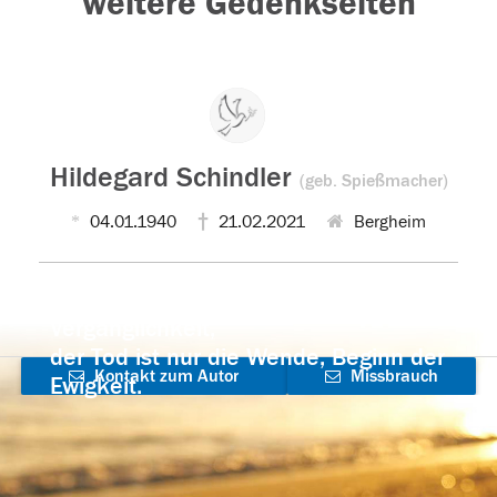
weitere Gedenkseiten
Hildegard Schindler
(geb. Spießmacher)
04.01.1940
21.02.2021
Bergheim
Der Tod ist nicht das Ende, nicht die
Vergänglichkeit,
der Tod ist nur die Wende, Beginn der
Kontakt zum Autor
Missbrauch
Ewigkeit.
aufnehmen
melden