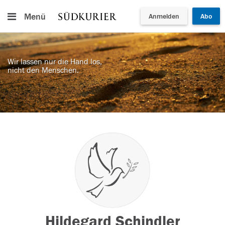
Menü
Anmelden
Abo
Wir lassen nur die Hand los,
nicht den Menschen.
Hildegard Schindler