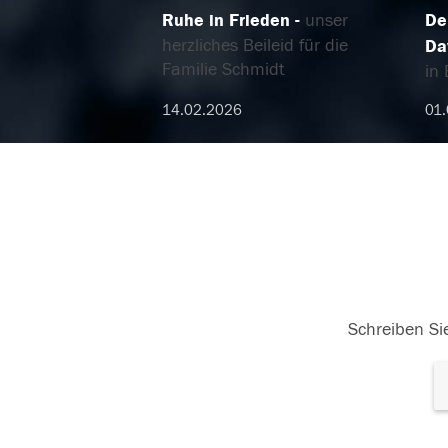
Ruhe in Frieden
unser
De
herzliches Beileid für die
Da
Familie Schmidt
in 
14.02.2026
01
Schreiben Sie