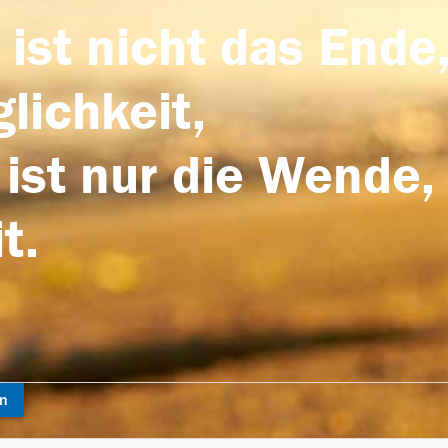
 ist nicht das Ende,
lichkeit,
 ist nur die Wende,
t.
en