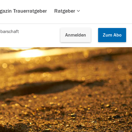
gazin Trauerratgeber
Ratgeber
barschaft
Anmelden
Zum
Abo