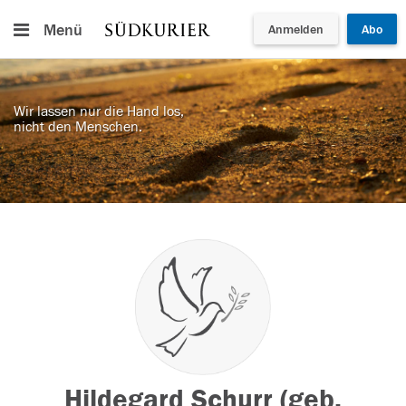
Menü
Anmelden
Abo
Wir lassen nur die Hand los,
nicht den Menschen.
Hildegard Schurr (geb.