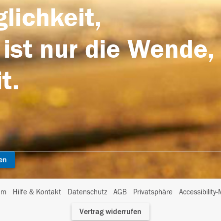
lichkeit,
 ist nur die Wende,
t.
en
I
um
Hilfe & Kontakt
Datenschutz
AGB
Privatsphäre
Accessibility
m
Vertrag widerrufen
A