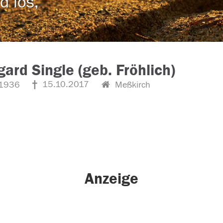
d los,
gard Single (geb. Fröhlich)
15.10.2017
1936
Meßkirch
Anzeige