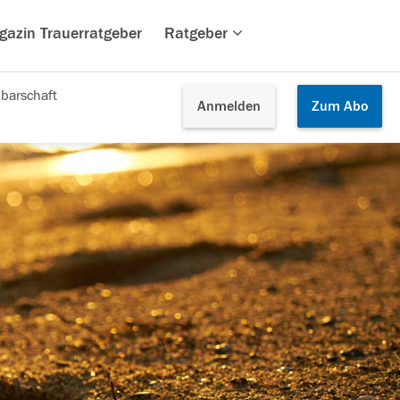
gazin Trauerratgeber
Ratgeber
barschaft
Anmelden
Zum
Abo