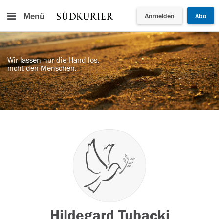
Menü
Anmelden
Abo
Wir lassen nur die Hand los,
nicht den Menschen.
Hildegard Tubacki