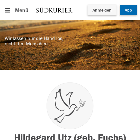
Menü
Anmelden
Abo
Wir lassen nur die Hand los,
nicht den Menschen.
Hildegard Utz (geb. Fuchs)