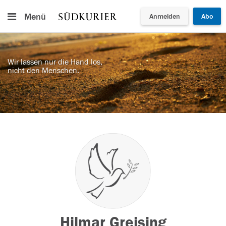
Menü
Anmelden
Abo
Wir lassen nur die Hand los,
nicht den Menschen.
Hilmar Greising