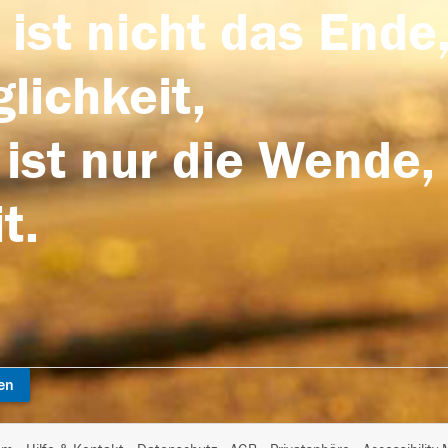
 ist nicht das Ende,
lichkeit,
 ist nur die Wende,
t.
en