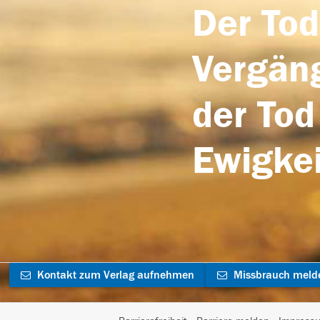
Der Tod
Vergäng
der Tod
Ewigkei
Kontakt zum Verlag aufnehmen
Missbrauch meld