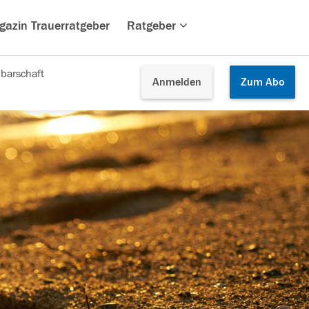
gazin Trauerratgeber
Ratgeber
barschaft
Anmelden
Zum
Abo