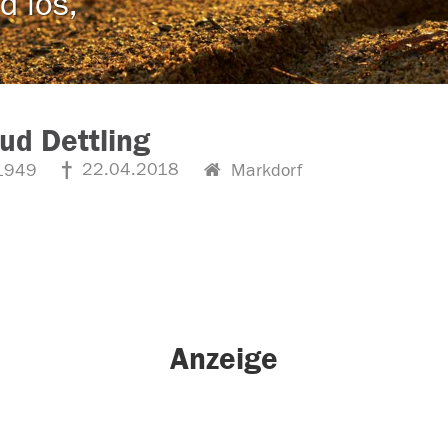
d los,
aud Dettling
22.04.2018
1949
Markdorf
Anzeige