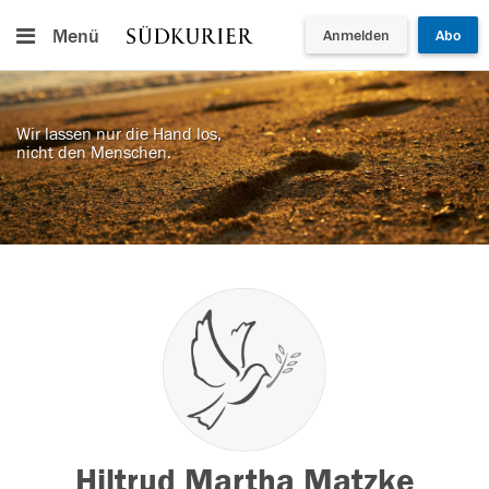
Menü
Anmelden
Abo
Wir lassen nur die Hand los,
nicht den Menschen.
Hiltrud Martha Matzke