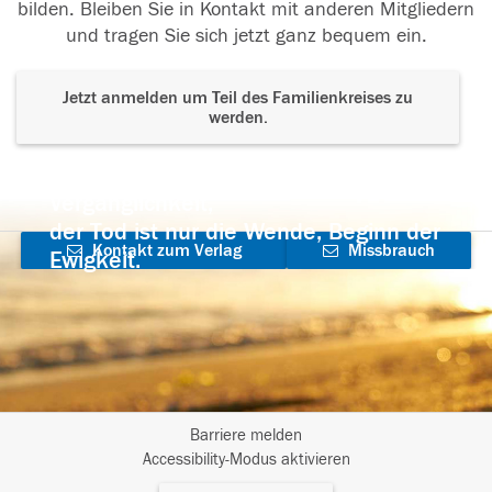
bilden. Bleiben Sie in Kontakt mit anderen Mitgliedern
und tragen Sie sich jetzt ganz bequem ein.
Jetzt anmelden um Teil des Familienkreises zu
werden.
Der Tod ist nicht das Ende, nicht die
Vergänglichkeit,
der Tod ist nur die Wende, Beginn der
Kontakt zum Verlag
Missbrauch
Ewigkeit.
aufnehmen
melden
Barriere melden
I
Accessibility-Modus aktivieren
m