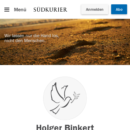
Menü
Anmelden
Abo
Wir lassen nur die Hand los,
nicht den Menschen.
Holger Binkert