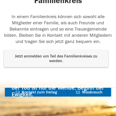
Familienkreis
In einem Familienkreis können sich sowohl alle
Mitglieder einer Familie, als auch Freunde und
Bekannte eintragen und so eine Trauergemeinde
bilden. Bleiben Sie in Kontakt mit anderen Mitgliedern
und tragen Sie sich jetzt ganz bequem ein.
Jetzt anmelden um Teil des Familienkreises zu
werden.
Der Tod ist nicht das Ende, nicht die
Vergänglichkeit,
der Tod ist nur die Wende, Beginn der
Kontakt zum Verlag
Missbrauch
Ewigkeit.
aufnehmen
melden