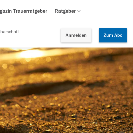
gazin Trauerratgeber
Ratgeber
barschaft
Anmelden
Zum
Abo