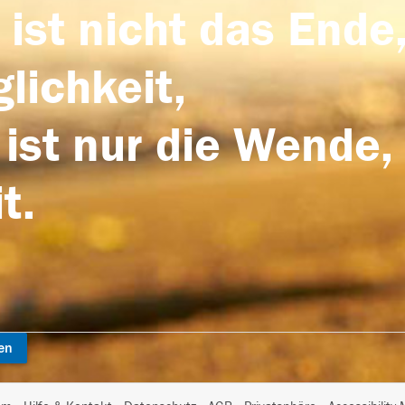
 ist nicht das Ende,
lichkeit,
 ist nur die Wende,
t.
en