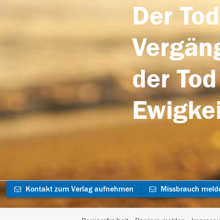
Der Tod
Vergäng
der Tod
Ewigkei
Kontakt zum Verlag aufnehmen
Missbrauch meld