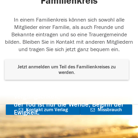
Familienkreis
In einem Familienkreis können sich sowohl alle
Mitglieder einer Familie, als auch Freunde und
Bekannte eintragen und so eine Trauergemeinde
bilden. Bleiben Sie in Kontakt mit anderen Mitgliedern
und tragen Sie sich jetzt ganz bequem ein.
Jetzt anmelden um Teil des Familienkreises zu
werden.
Der Tod ist nicht das Ende, nicht die
Vergänglichkeit,
der Tod ist nur die Wende, Beginn der
Kontakt zum Verlag
Missbrauch
Ewigkeit.
aufnehmen
melden