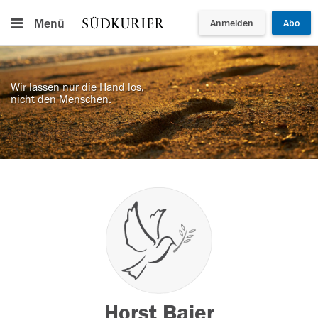
Menü
Anmelden
Abo
Wir lassen nur die Hand los,
nicht den Menschen.
Horst Baier