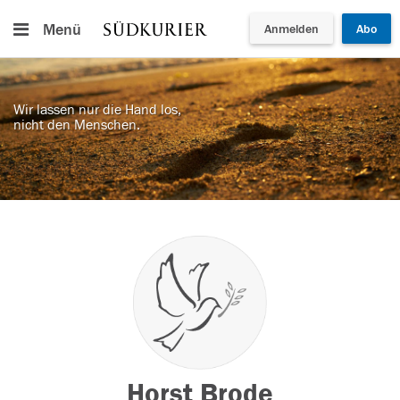
Menü
Anmelden
Abo
Wir lassen nur die Hand los,
nicht den Menschen.
Horst Brode