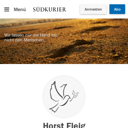
Menü
Anmelden
Abo
Wir lassen nur die Hand los,
nicht den Menschen.
Horst Fleig