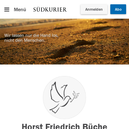
Menü
Anmelden
Abo
Wir lassen nur die Hand los,
nicht den Menschen.
Horst Friedrich Büche