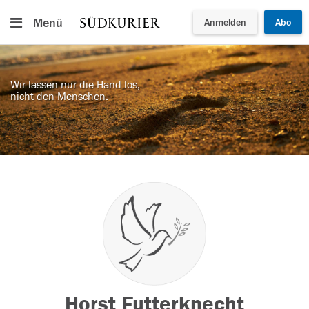
Menü
Anmelden
Abo
Wir lassen nur die Hand los,
nicht den Menschen.
Horst Futterknecht