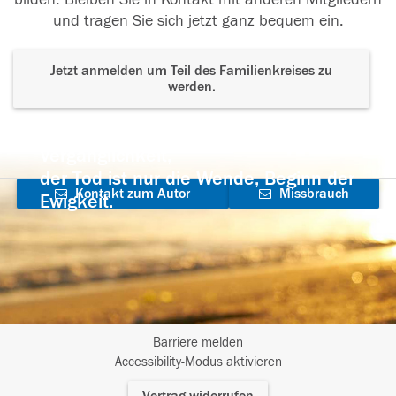
und tragen Sie sich jetzt ganz bequem ein.
Jetzt anmelden um Teil des Familienkreises zu
werden.
Der Tod ist nicht das Ende, nicht die
Vergänglichkeit,
der Tod ist nur die Wende, Beginn der
Kontakt zum Autor
Missbrauch
Ewigkeit.
aufnehmen
melden
Barriere melden
I
Accessibility-Modus aktivieren
m