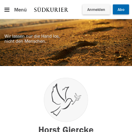
Menü
Anmelden
Abo
Wir lassen nur die Hand los,
nicht den Menschen.
Horst Giercke