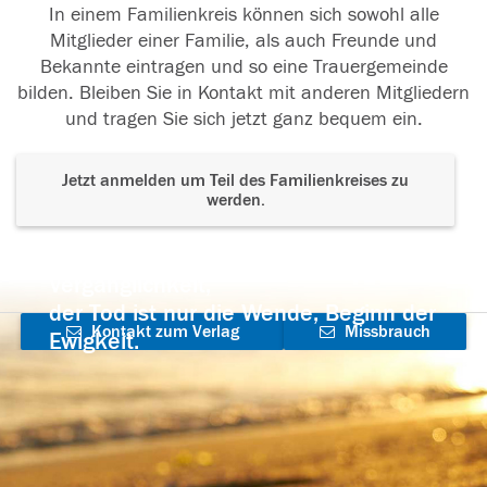
In einem Familienkreis können sich sowohl alle
Mitglieder einer Familie, als auch Freunde und
Bekannte eintragen und so eine Trauergemeinde
bilden. Bleiben Sie in Kontakt mit anderen Mitgliedern
und tragen Sie sich jetzt ganz bequem ein.
Jetzt anmelden um Teil des Familienkreises zu
werden.
Der Tod ist nicht das Ende, nicht die
Vergänglichkeit,
der Tod ist nur die Wende, Beginn der
Kontakt zum Verlag
Missbrauch
Ewigkeit.
aufnehmen
melden