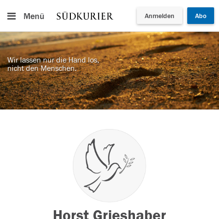
Menü
Anmelden
Abo
Wir lassen nur die Hand los,
nicht den Menschen.
Horst Grieshaber