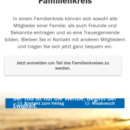
Familienkreis
In einem Familienkreis können sich sowohl alle
Mitglieder einer Familie, als auch Freunde und
Bekannte eintragen und so eine Trauergemeinde
bilden. Bleiben Sie in Kontakt mit anderen Mitgliedern
und tragen Sie sich jetzt ganz bequem ein.
Jetzt anmelden um Teil des Familienkreises zu
werden.
Der Tod ist nicht das Ende, nicht die
Vergänglichkeit,
der Tod ist nur die Wende, Beginn der
Kontakt zum Verlag
Missbrauch
Ewigkeit.
aufnehmen
melden