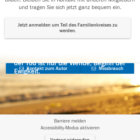
und tragen Sie sich jetzt ganz bequem ein.
Jetzt anmelden um Teil des Familienkreises zu
werden.
Der Tod ist nicht das Ende, nicht die
Vergänglichkeit,
der Tod ist nur die Wende, Beginn der
Kontakt zum Autor
Missbrauch
Ewigkeit.
aufnehmen
melden
Barriere melden
I
Accessibility-Modus aktivieren
m