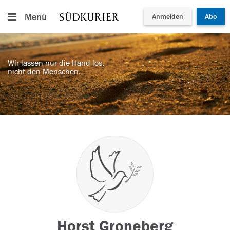
Menü
Anmelden
Abo
Wir lassen nur die Hand los,
nicht den Menschen.
Horst Groneberg