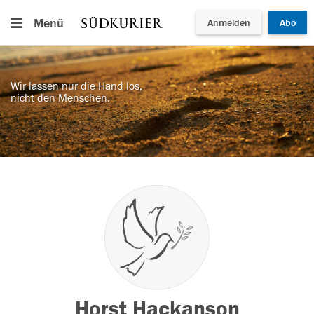
Menü
Anmelden
Abo
Wir lassen nur die Hand los,
nicht den Menschen.
Horst Hackanson