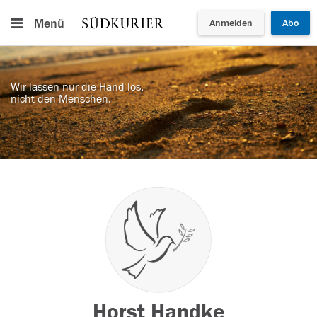
Menü
Anmelden
Abo
Wir lassen nur die Hand los,
nicht den Menschen.
Horst Handke