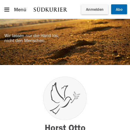
Menü
Anmelden
Abo
Wir lassen nur die Hand los,
nicht den Menschen.
Horst Otto