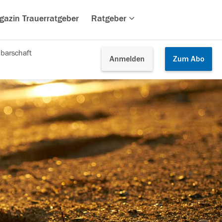
gazin Trauerratgeber
Ratgeber
barschaft
Anmelden
Zum
Abo