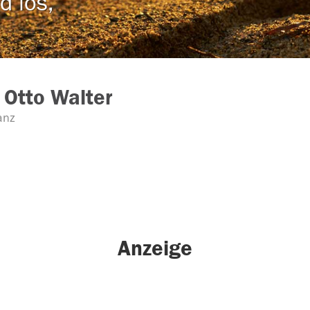
d los,
 Otto Walter
anz
Anzeige