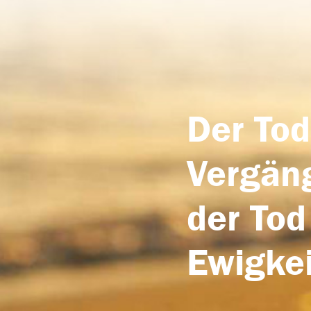
Der Tod
Vergäng
der Tod
Ewigkei