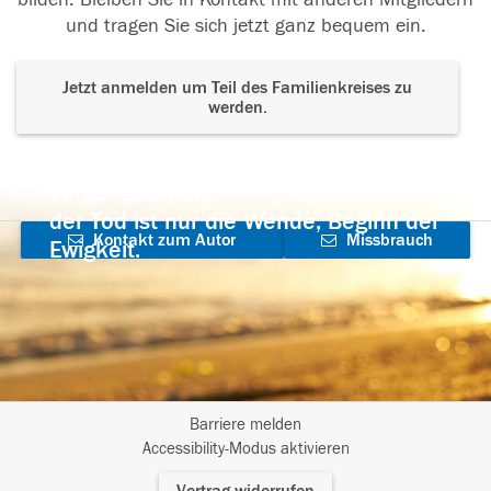
und tragen Sie sich jetzt ganz bequem ein.
Jetzt anmelden um Teil des Familienkreises zu
werden.
Der Tod ist nicht das Ende, nicht die
Vergänglichkeit,
der Tod ist nur die Wende, Beginn der
Kontakt zum Autor
Missbrauch
Ewigkeit.
aufnehmen
melden
Barriere melden
I
Accessibility-Modus aktivieren
m