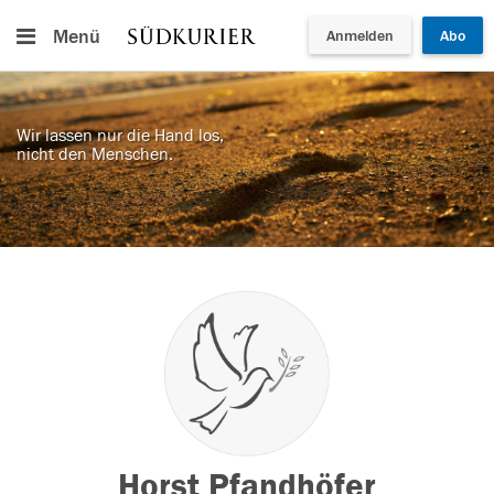
Menü
Anmelden
Abo
Wir lassen nur die Hand los,
nicht den Menschen.
Horst Pfandhöfer