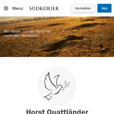
Menü
Anmelden
Abo
Wir lassen nur die Hand los,
nicht den Menschen.
Horst Quattländer