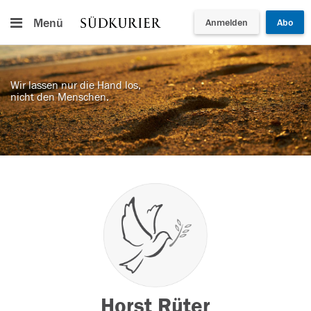
Menü
Anmelden
Abo
Wir lassen nur die Hand los,
nicht den Menschen.
Horst Rüter