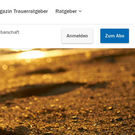
gazin Trauerratgeber
Ratgeber
barschaft
Anmelden
Zum
Abo