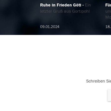
Ruhe in Frieden Göti
Ein
Fü
letzter Gruß aus Gortipohl
un
Mo
09.01.2024
18
Schreiben Sie