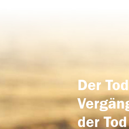
Der Tod
Vergäng
der Tod