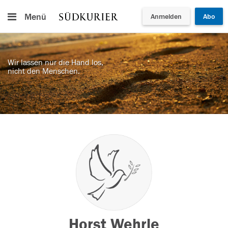
Menü
Anmelden
Abo
Wir lassen nur die Hand los,
nicht den Menschen.
Horst Wehrle