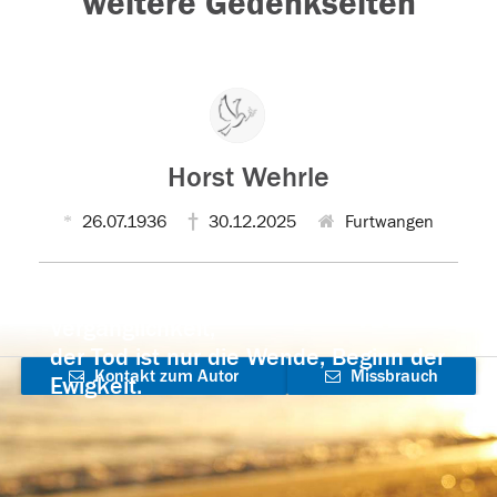
weitere Gedenkseiten
Horst Wehrle
26.07.1936
30.12.2025
Furtwangen
Der Tod ist nicht das Ende, nicht die
Vergänglichkeit,
der Tod ist nur die Wende, Beginn der
Kontakt zum Autor
Missbrauch
Ewigkeit.
aufnehmen
melden