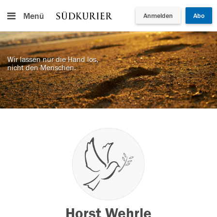
Menü
Anmelden
Abo
Wir lassen nur die Hand los,
nicht den Menschen.
Horst Wehrle