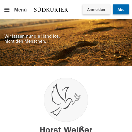
Menü
Anmelden
Abo
Wir lassen nur die Hand los,
nicht den Menschen.
Horst Weißer